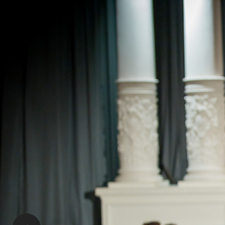
2023:
Módní přehlídka
Divo
Prohlédněte si pár záběrů z módní přehlídky Divoká Paříž,