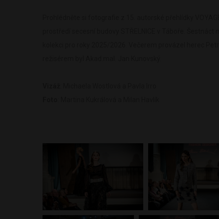
Prohlédněte si fotografie z 15. autorské přehlídky VO
prostředí secesní budovy STŘELNICE v Táboře. Šestnáct 
kolekci pro roky 2025/2026.
Večerem provázel herec Petr
režisérem byl Akad.mal. Jan Kunovský.
Vizáž
: Michaela Wostlová a Pavla Irro
Foto
: Martina Kukrálová a Milan Havlík