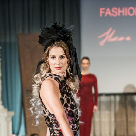
ká Paříž
 která proběhla ve stejný večer a na stejném místě jako Advent reality 