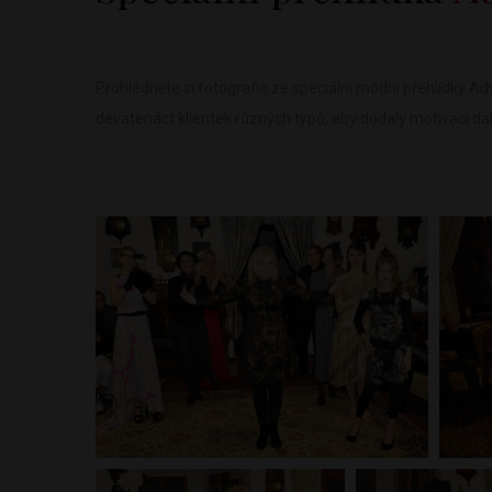
Prohlédněte si fotografie ze speciální módní přehlídky Adv
devatenáct klientek různých typů, aby dodaly motivaci da