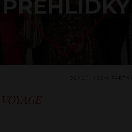
PŘEHLÍDKY
DĚKUJI VŠEM PART
a
VOYAGE