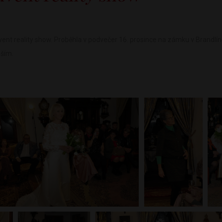
ent reality show. Proběhla v podvečer 16. prosince na zámku v Brandlíně,
lším.