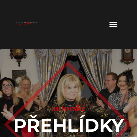
autorské
PŘEHLÍDKY