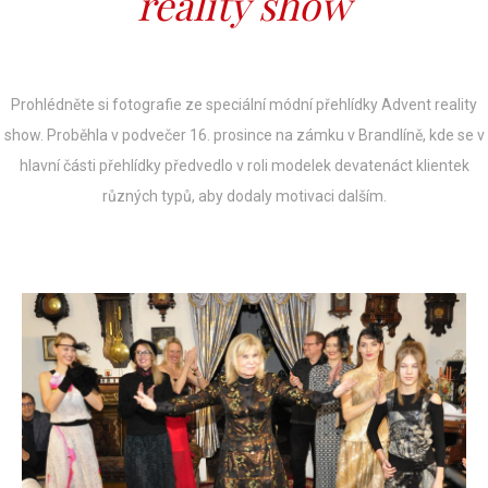
reality show
Prohlédněte si fotografie ze speciální módní přehlídky Advent reality
show. Proběhla v podvečer 16. prosince na zámku v Brandlíně, kde se v
hlavní části přehlídky předvedlo v roli modelek devatenáct klientek
různých typů, aby dodaly motivaci dalším.