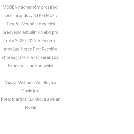
MODE v nádherném prostředí
secesní budovy STŘELNICE v
Táboře. Šestnáct modelek
předvedlo aktuální kolekci pro
roky 2025/2026.
Večerem
provázel herec Petr Rychlý a
choreografem a režisérem byl
Akad.mal. Jan Kunovský.
Vizáž
: Michaela Wostlová a
Pavla Irro
Foto
: Martina Kukrálová a Milan
Havlík