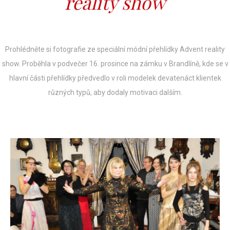
reality show
Prohlédněte si fotografie ze speciální módní přehlídky Advent reality
show. Proběhla v podvečer 16. prosince na zámku v Brandlíně, kde se v
hlavní části přehlídky předvedlo v roli modelek devatenáct klientek
různých typů, aby dodaly motivaci dalším.