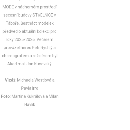
MODE v nádherném prostředí
secesní budovy STŘELNICE v
Táboře. Šestnáct modelek
předvedlo aktuální kolekci pro
roky 2025/2026.
Večerem
provázel herec Petr Rychlý a
choreografem a režisérem byl
Akad.mal. Jan Kunovský.
Vizáž
: Michaela Wostlová a
Pavla Irro
Foto
: Martina Kukrálová a Milan
Havlík