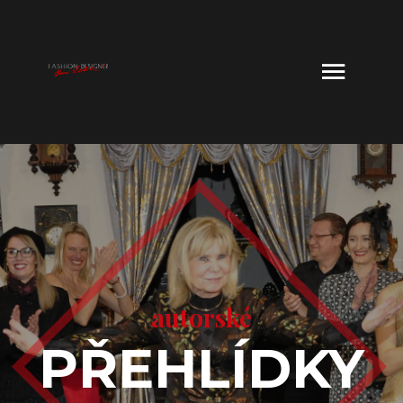
autorské
PŘEHLÍDKY