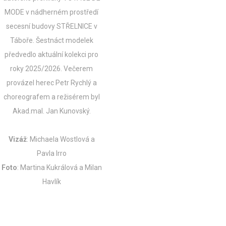
MODE v nádherném prostředí
secesní budovy STŘELNICE v
Táboře. Šestnáct modelek
předvedlo aktuální kolekci pro
roky 2025/2026.
Večerem
provázel herec Petr Rychlý a
choreografem a režisérem byl
Akad.mal. Jan Kunovský.
Vizáž
: Michaela Wostlová a
Pavla Irro
Foto
: Martina Kukrálová a Milan
Havlík