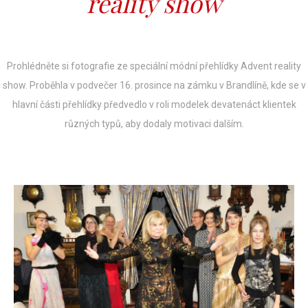
reality show
Prohlédněte si fotografie ze speciální módní přehlídky Advent reality
show. Proběhla v podvečer 16. prosince na zámku v Brandlíně, kde se v
hlavní části přehlídky předvedlo v roli modelek devatenáct klientek
různých typů, aby dodaly motivaci dalším.