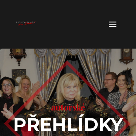
autorské
PŘEHLÍDKY