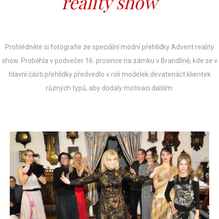
reality show
Prohlédněte si fotografie ze speciální módní přehlídky Advent reality
show. Proběhla v podvečer 16. prosince na zámku v Brandlíně, kde se v
hlavní části přehlídky předvedlo v roli modelek devatenáct klientek
různých typů, aby dodaly motivaci dalším.