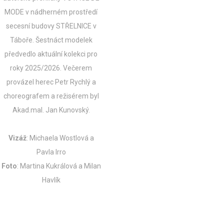
MODE v nádherném prostředí
secesní budovy STŘELNICE v
Táboře. Šestnáct modelek
předvedlo aktuální kolekci pro
roky 2025/2026.
Večerem
provázel herec Petr Rychlý a
choreografem a režisérem byl
Akad.mal. Jan Kunovský.
Vizáž
: Michaela Wostlová a
Pavla Irro
Foto
: Martina Kukrálová a Milan
Havlík