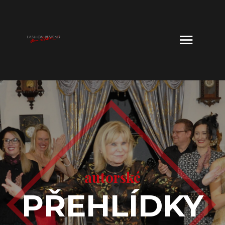
autorské
PŘEHLÍDKY