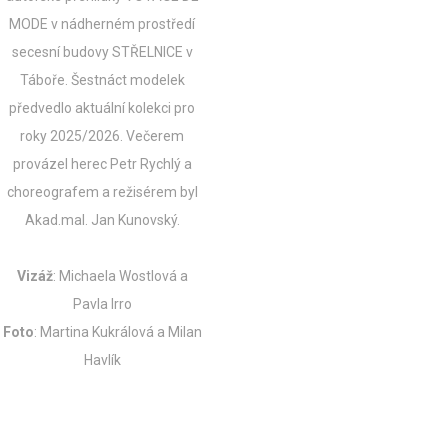
MODE v nádherném prostředí
secesní budovy STŘELNICE v
Táboře. Šestnáct modelek
předvedlo aktuální kolekci pro
roky 2025/2026.
Večerem
provázel herec Petr Rychlý a
choreografem a režisérem byl
Akad.mal. Jan Kunovský.
Vizáž
: Michaela Wostlová a
Pavla Irro
Foto
: Martina Kukrálová a Milan
Havlík