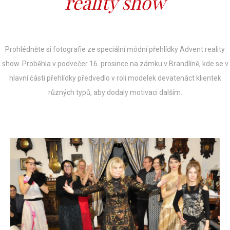
reality show
Prohlédněte si fotografie ze speciální módní přehlídky Advent reality
show. Proběhla v podvečer 16. prosince na zámku v Brandlíně, kde se v
hlavní části přehlídky předvedlo v roli modelek devatenáct klientek
různých typů, aby dodaly motivaci dalším.