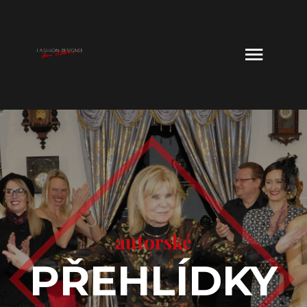
autorské
PŘEHLÍDKY