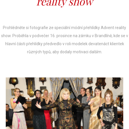
reality show
Prohlédněte si fotografie ze speciální módní přehlídky Advent reality
show. Proběhla v podvečer 16. prosince na zámku v Brandlíně, kde se v
hlavní části přehlídky předvedlo v roli modelek devatenáct klientek
různých typů, aby dodaly motivaci dalším.