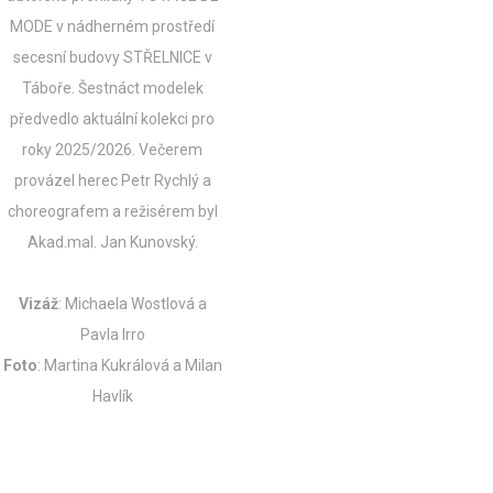
MODE v nádherném prostředí
secesní budovy STŘELNICE v
Táboře. Šestnáct modelek
předvedlo aktuální kolekci pro
roky 2025/2026.
Večerem
provázel herec Petr Rychlý a
choreografem a režisérem byl
Akad.mal. Jan Kunovský.
Vizáž
: Michaela Wostlová a
Pavla Irro
Foto
: Martina Kukrálová a Milan
Havlík