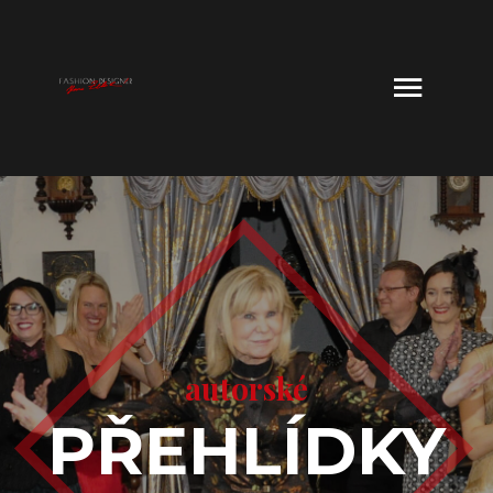
autorské
PŘEHLÍDKY